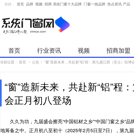
你好，
首页
品牌
视频
招商
系统门窗十大品牌
门窗一线品牌
热点资讯
产品
首页
行业资讯
视频
招商加盟
当前位置：
首页
公告
“窗”造新未来，共赴新“铝”程：第九届江西（安义）铝博
>
>
“窗”造新未来，共赴新“铝”
会正月初八登场
久久为功，九届盛会擦亮“中国铝材之乡”“中国门窗之乡”
地筹备之中。正月初八至初十（2025年2月5日至7日），第