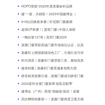
HOPO荣获“2025年度质量标杆品牌
建”一面，共精彩！2025中国建博会（
618以旧换新来袭 | 轩尼斯门窗豪掷
超强CP来袭！| 瑟哲门窗×中国人保财
一晚狂签127单 | 其邦门窗2025
派雅门窗荣获高端门窗市场地位认证，以高
新豪轩上榜国家级绿色工厂，引领行业可持
时代强音丨新豪轩门窗荣获三奖，奏响高质
媒体转载 | 新豪轩门窗受邀参加两大国
静音标准派雅引领，派雅门窗成为静音门窗
2024富轩全屋门窗新商‘创富启航季’
建博会（广州）再现“强磁场“效应！派雅
四次蝉联销量第一！派雅门窗再度卫冕天猫