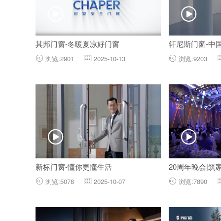


其邦门窗-冬暖夏凉好门窗
轩尼斯门窗-中
浏览:2901
2025-10-13
浏览:9203





新标门窗-懂你更懂生活
20周年晚会|筑
浏览:5078
2025-10-07
浏览:7890


