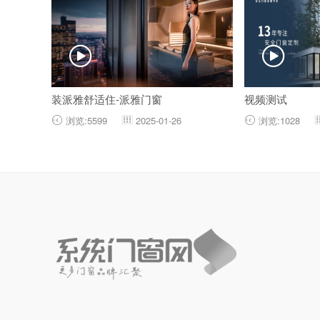


装派雅舒适住-派雅门窗
视频测试
浏览:5599
2025-01-26
浏览:1028


