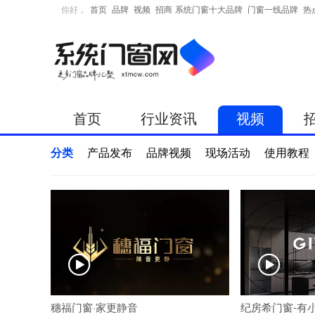
你好，
首页
品牌
视频
招商
系统门窗十大品牌
门窗一线品牌
热
首页
行业资讯
视频
分类
产品发布
品牌视频
现场活动
使用教程


穗福门窗·家更静音
纪房希门窗-有