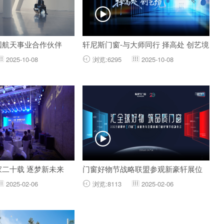

国航天事业合作伙伴
轩尼斯门窗-与大师同行 择高处 创艺境
2025-10-08
浏览:6295
2025-10-08




家二十载 逐梦新未来
门窗好物节战略联盟参观新豪轩展位
2025-02-06
浏览:8113
2025-02-06


