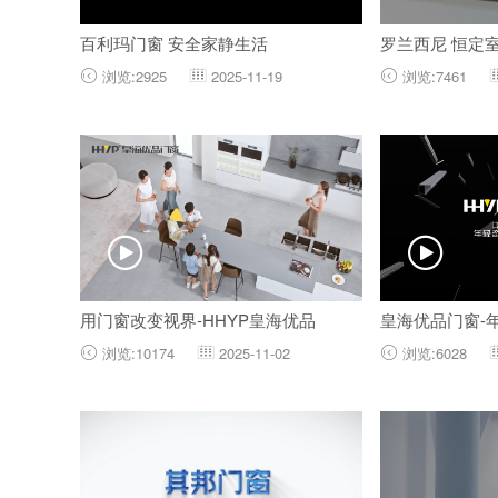
百利玛门窗 安全家静生活
罗兰西尼 恒定
浏览:2925
2025-11-19
浏览:7461





用门窗改变视界-HHYP皇海优品
皇海优品门窗-
浏览:10174
2025-11-02
浏览:6028


