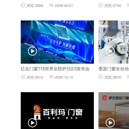
浏览:3684
2026-04-01
浏览:5746





亿合门窗715世界全防护日2.0发布会
墨瑟门窗全自动
浏览:6915
2025-12-15
浏览:2816




