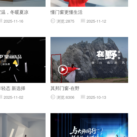
室温，冬暖夏凉
懂门窗更懂生活
2025-11-16
浏览:2875
2025-11-12




年轻态 新选择
其邦门窗-在野
2025-11-02
浏览:6306
2025-10-13


