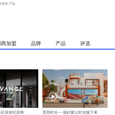
点资讯
产品
招商加盟
品牌
产品
评选

小区就有纪房希
觅简时光-一扇好窗让时光慢下来