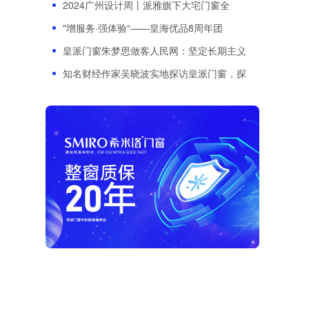
2024广州设计周丨派雅旗下大宅门窗全
"增服务·强体验“——皇海优品8周年团
皇派门窗朱梦思做客人民网：坚定长期主义
知名财经作家吴晓波实地探访皇派门窗，探