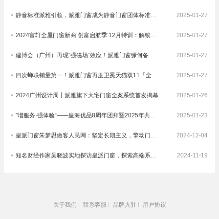
静音标准派雅引领，派雅门窗成为静音门窗团体标准制定者
2025-01-27
2024富轩全屋门窗新商‘创富启航季’12月特训：解锁门窗界新航海图，共铸辉煌未来篇章
2025-01-27
建博会（广州）再现“强磁场“效应！派雅门窗缘何备受青睐？
2025-01-27
四次蝉联销量第一！派雅门窗再度卫冕天猫双11「全屋定制窗类目全周期热销第一」
2025-01-27
2024广州设计周丨派雅旗下大宅门窗全案系统首发揭幕
2025-01-26
"增服务·强体验“——皇海优品8周年团拜暨2025年共创大会圆满举行
2025-01-23
皇派门窗朱梦思做客人民网：坚定长期主义，擎动门窗高质量发展
2024-12-04
知名财经作家吴晓波实地探访皇派门窗，探索高端系统门窗智造实力，深入体验高端隔音门窗
2024-11-19
关于我们
联系客服
品牌入驻
用户协议