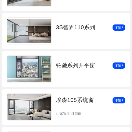
3S智界110系列
详情+
铂驰系列开平窗
详情+
埃森105系统窗
详情+
让家安全 且自由