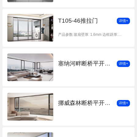
T105-46推拉门
详情+
产品参数 玻扇壁厚: 1.6mm 边框辟厚:
1.4mm 二轨外框宽度: 105mm 三轨外框宽
度: 161mm 门扇正面宽: 46mm 玻璃: 5mm
20A 5mm 开启方式: 两轨两扇、两轨四扇、
三轨三扇、三轨六扇、可带固定 产品颜色 氟
塞纳河畔断桥平开窗（外开）
详情+
碳黑、轻奢白、轻奢灰、保时捷蓝
挪威森林断桥平开窗（双内开）
详情+