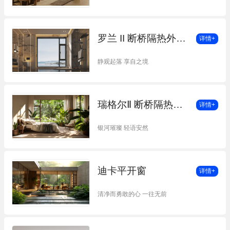
罗兰 II 断桥隔热外平开窗
详情+
静观起落 享自之境
瑞格尔Ⅱ 断桥隔热内平开窗
详情+
银河璀璨 轻语安然
迪卡平开窗
详情+
清净而勇敢的心 一往无前