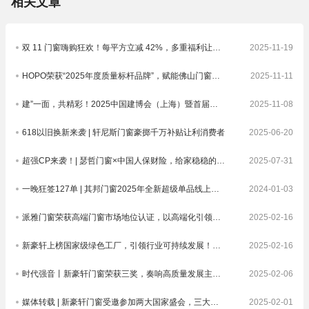
相关文章
双 11 门窗嗨购狂欢！每平方立减 42%，多重福利让焕新更划算！
2025-11-19
HOPO荣获“2025年度质量标杆品牌”，赋能佛山门窗破卷立新
2025-11-11
建”一面，共精彩！2025中国建博会（上海）暨首届虹桥设计周顺利收官！
2025-11-08
618以旧换新来袭 | 轩尼斯门窗豪掷千万补贴让利消费者
2025-06-20
超强CP来袭！| 瑟哲门窗×中国人保财险，给家稳稳的安全感
2025-07-31
一晚狂签127单 | 其邦门窗2025年全新超级单品线上发布圆满成功
2024-01-03
派雅门窗荣获高端门窗市场地位认证，以高端化引领中国门窗新未来| 倒计时
2025-02-16
新豪轩上榜国家级绿色工厂，引领行业可持续发展！国家级荣誉 1！
2025-02-16
时代强音丨新豪轩门窗荣获三奖，奏响高质量发展主旋律
2025-02-06
媒体转载 | 新豪轩门窗受邀参加两大国家盛会，三大核心优势驱动企业发展
2025-02-01