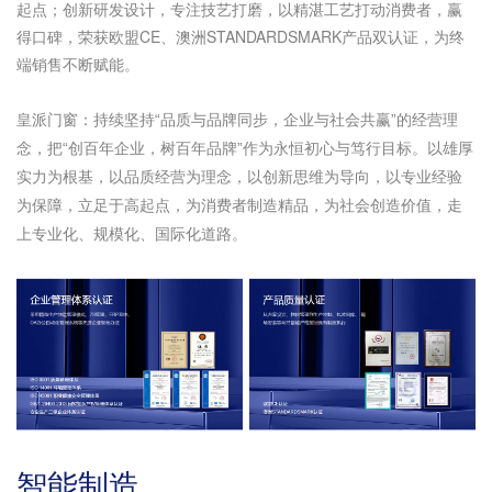
起点；创新研发设计，专注技艺打磨，以精湛工艺打动消费者，赢
得口碑，荣获欧盟CE、澳洲STANDARDSMARK产品双认证，为终
端销售不断赋能。
皇派门窗：持续坚持“品质与品牌同步，企业与社会共赢”的经营理
念，把“创百年企业，树百年品牌”作为永恒初心与笃行目标。以雄厚
实力为根基，以品质经营为理念，以创新思维为导向，以专业经验
为保障，立足于高起点，为消费者制造精品，为社会创造价值，走
上专业化、规模化、国际化道路。
智能制造