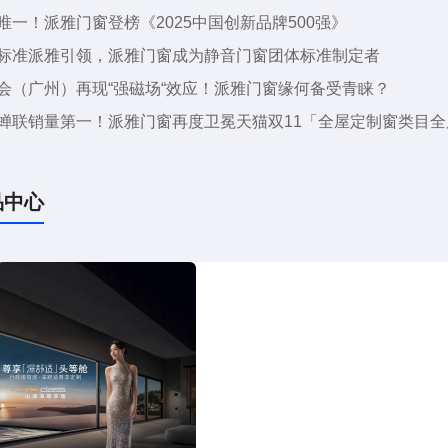
唯一！派雅门窗登榜《2025中国创新品牌500强》
标准派雅引领，派雅门窗成为静音门窗团体标准制定者
会（广州）再现“强磁场“效应！派雅门窗缘何备受青睐？
蝉联销量第一！派雅门窗再度卫冕天猫双11「全屋定制窗类目
品中心
文化