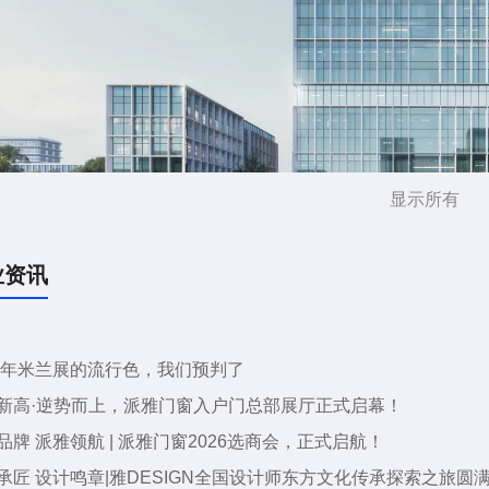
20年9月派雅门窗入驻各大交通枢纽。
20年10月24日，派雅门窗迎来广州马会家居350方官方旗舰店盛
21年 派雅里水四期新基地奠基，至此，派雅拥有合计30万㎡生产
21年12月，获评“高新技术企业”
22年，当选为广东省门业协会长单位 ，被授予“30年门窗行业特别贡
22年，入选CCTV《大国品牌》
22年 率先推出新一代高端系统门窗升级品类——「深舒适」门
显示所有
居时代。
22年9月27日，联合龙头企业成立“有家就有佛山造”家居产业联盟
23年 推出全新战略主张——「深舒适」人居头等舱。
业资讯
24年 发布“派雅高端战略3.0”，成立「深舒适」门窗研究院 。
荣誉
门窗是广东省门业协会铝门窗专委会会长单位，
派雅致力于用更
已累计为全球数千万家庭提供高端全屋门窗定制，以30余年对
26年米兰展的流行色，我们预判了
品牌持续迈进。
新高·逆势而上，派雅门窗入户门总部展厅正式启幕！
品牌 派雅领航 | 派雅门窗2026选商会，正式启航！
承匠 设计鸣章|雅DESIGN全国设计师东方文化传承探索之旅圆