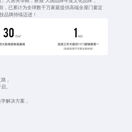
适」人居头等舱，获颁“大国品牌年度文化品牌”。
前，已累计为全球数千万家庭提供高端全屋门窗定
科技品牌持续迈进！
路 。
开启。
。
美学解决方案 。
龙头。
。
术，率先推出三轨推拉连体带纱网工艺，提升产品美学