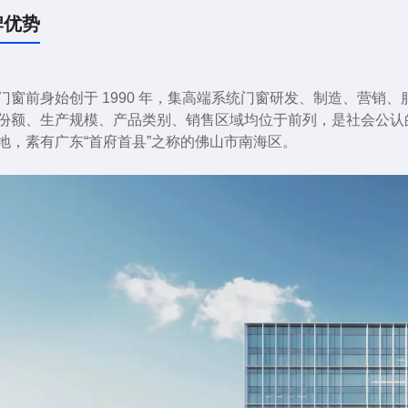
户体验。同年，率先推出推拉门抗风轨，将安全概念引入门窗行
牌优势
08年 率先引进意大利系统门窗技术，并结合国内市场创新升级，
15年 现代化里水工业园建成并投入使用，拥有大朗、甘焦、里水
17年4月1日，2017“英辉铝业杯”国际系统门窗技术及战略运营
门窗前身始创于 1990 年，集高端系统门窗研发、制造、营销
门业协会铝门窗专委会会长、派雅门窗董事长李钧洪为领导。
份额、生产规模、产品类别、销售区域均位于前列，是社会公认
18年 派雅天猫旗舰店上线，开启行业新零售创新之路 。
地，素有广东“首府首县”之称的佛山市南海区。
18年1月14日，“蝶变2018”派雅门窗年度经销商营销战略峰会
18年07月17日第20届中国建博会（广州）于7月8日-11日在
光作为榜样嘉宾。
18年12月19日荣登“中国铝合金门窗十佳品牌”“中国铝合金门窗
桂冠。
19年 创新推出三平美学设计标准，产品美学再进化。
19年，派雅门窗董事长李钧洪先生，荣耀再当选“广东省门业协会
19年12月30日,“蝶变·升级”广东定制门窗高峰论坛暨2019广
20年派雅门窗30周年庆震撼落幕。
20年1月8日-9日，派雅门窗“翱翔2020|继往开来·亮剑争锋”
酒店耀世盛开。
20年1月11日，“璀璨30载，携手赢未来”——派雅门窗2020