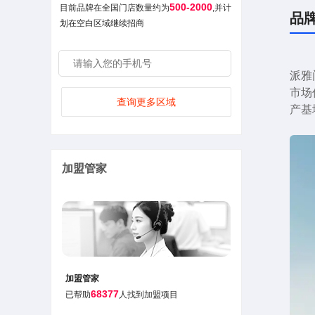
500-2000
目前品牌在全国门店数量约为
,并计
和用
品
划在空白区域继续招商
20
20
20
派雅
东省
市场
20
查询更多区域
产基
20
20
易绍
20
加盟管家
牌”
20
20
号。
20
20
加盟管家
20
68377
已帮助
人找到加盟项目
白鹭
20