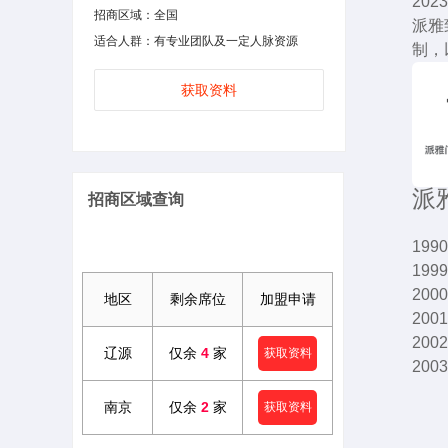
20
招商区域：全国
派雅
适合人群：有专业团队及一定人脉资源
制，
获取资料
派
招商区域查询
19
19
20
地区
剩余席位
加盟申请
20
20
辽源
仅余
4
家
获取资料
20
20
南京
仅余
2
家
获取资料
20
20