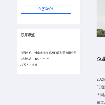
20
立即咨询
20
20
20
20
20
联系我们
20
适人
20
公司名称：佛山市南海派雅门窗制品有限公司
20
企
加盟电话：400-****-***
20
联系人：派雅
派雅
派雅
前，
20
科技
门启
大国
东韵