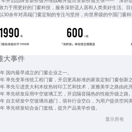
23 年开启品牌全新价值升维战略并提出全新价值主张——「深舒
致力于用更好的门窗科技，服务深舒适人居和人类美好生活。目
以30余年对高端门窗定制的专注与坚持，向世界级的中国门窗
雅大事件
90年 国内最早成立的门窗企业之一。
99年 率先变革传统工程门窗，开启更高标准的家装定制门窗创新之
00年 率先引进意大利木纹热转印工艺和技术，派雅美学之路由此
01年 率先研发应用中空玻璃工艺，开启隔音隔热的性能升级之路
02年 自主研发中空玻璃吊趟门，填补行业空白，为用户提供空间
03年 率先研发铝合金门套线，提升产品美学价值。
04年 派雅门窗全新厂房建成投产，成为国内铝合金门窗生产基地
显示所有
05年 派雅国内第一家门窗4S专卖店，开启行业全新专卖零售时代
06年 颠覆平开门传统直角拼接工艺，率先研发45度组角工艺技