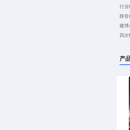
行业
静音
建博
四次
产
企业