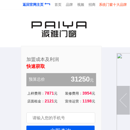
返回官网主页
首页
品牌
视频
招商
系统门窗十大品牌
加盟成本及利润
快速获取
35629
预算总价
元
7902
1902
上样费用：
元
装修费用：
元
4456
7466
店面租金：
元
宣传运营：
元