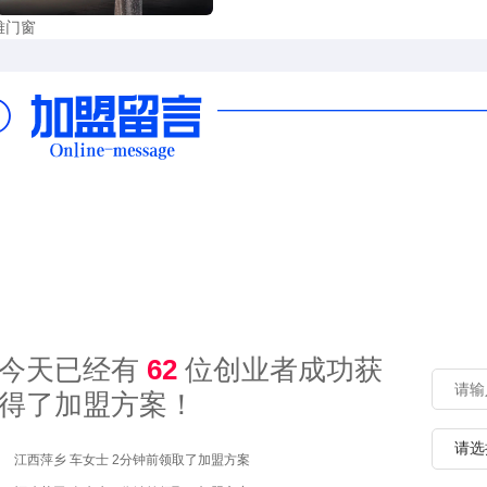
雅门窗

湖南 长沙 王先生 21小时前
领取了加盟方案
今天已经有
62
位创业者成功获
河南信阳 聂先生 12分钟前
领取了加盟方案
得了加盟方案！
广西百色 车女士 20分钟前
领取了加盟方案
江西萍乡 车女士 2分钟前
领取了加盟方案
福建莆田 全先生 3分钟前
领取了加盟方案