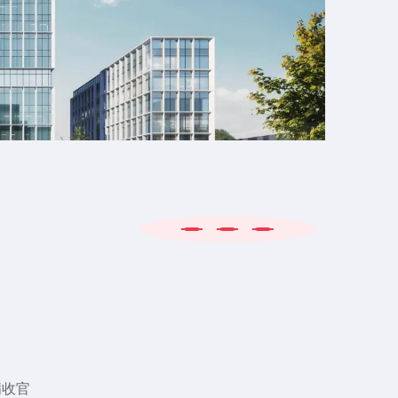
大开业。
基地。
献奖” 和“30年门窗科技标杆企业”
窗，实现门窗品类的再次创新变革，引领行业进入深舒
。
好的门窗科技，服务深舒适人居和人类美好生活。目
高端门窗定制的专注与坚持，向成为世界级的中国门窗
满收官