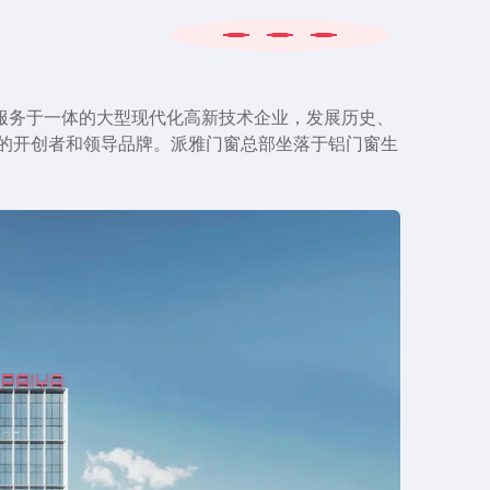
业，对门窗安全性能实现了更高标准的创新变革 。
率先开启系统门窗时代。
、官窑四大厂房共18万㎡。
模式转型·广东高峰论坛在佛山·嘉思高酒店隆重举行，广
、服务于一体的大型现代化高新技术企业，发展历史、
的开创者和领导品牌。派雅门窗总部坐落于铝门窗生
于广东佛山南国桃园枫丹白露酒店举行。
广交会展馆、保利世贸博览馆顺利举行。派雅门窗总经理
消费者喜爱十大品牌”和“中国铝合金门窗影响力十大品
铝门窗专委会会长”，派雅门窗荣膺“领军企业”荣誉称
东省门业协会年会在佛山嘉思高大酒店隆重召开。
——派雅经销商营销战略峰会暨30周年启动仪式在佛山枫丹
年会盛典在佛山派雅门窗总部盛大举行