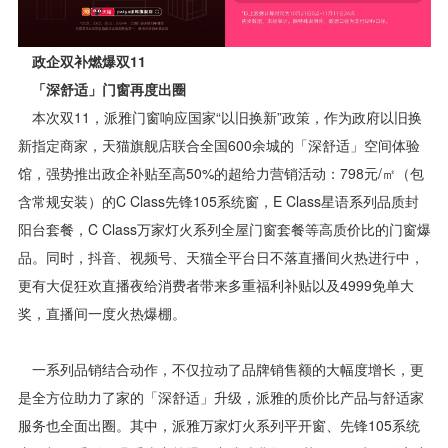
政企双补燃爆双11
「深舒适」门窗再度出圈
本次双11，派雅门窗响应国家“以旧换新”政策，作为政府以旧换
新指定商家，天猫旗舰店联合全国600余城的「深舒适」空间体验
馆，强势推出政企补贴至高50%的超给力营销活动：798元/㎡（包
含常规安装）的C Class先锋105系统窗，E Class星语系列品质封
阳台套餐，C Class万家灯火系列全屋门窗套餐等高质价比的门窗爆
品。同时，抖音、视频号、天猫全平台日不落直播间火热进行中，
更有大促狂欢直播夜给消费者带来多重福利补贴以及4999免单大
奖，直播间一度火热爆棚。
一系列品销结合动作，不仅拉动了品牌销售额的大幅度增长，更
是全方位助力了家的「深舒适」升级，派雅的质价比产品与舒适家
服务也全面出圈。其中，派雅万家灯火系列平开窗、先锋105系统