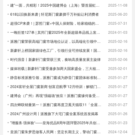
建”一面，共精彩！2025中国建博会（上海）暨首届虹桥设计周顺利收官！
2025-11-08
618以旧换新来袭 | 轩尼斯门窗豪掷千万补贴让利消费者
2025-06-20
超强CP来袭！| 瑟哲门窗×中国人保财险，给家稳稳的安全感
2025-07-31
一晚狂签127单 | 其邦门窗2025年全新超级单品线上发布圆满成功
2024-01-03
派雅门窗荣获高端门窗市场地位认证，以高端化引领中国门窗新未来| 倒计时
2025-02-16
新豪轩上榜国家级绿色工厂，引领行业可持续发展！国家级荣誉 1！
2025-02-16
时代强音丨新豪轩门窗荣获三奖，奏响高质量发展主旋律
2025-02-06
媒体转载 | 新豪轩门窗受邀参加两大国家盛会，三大核心优势驱动企业发展
2025-02-01
静音标准派雅引领，派雅门窗成为静音门窗团体标准制定者
2025-01-27
2024富轩全屋门窗新商‘创富启航季’12月特训：解锁门窗界新航海图，共铸辉煌未来篇章
2025-01-27
建博会（广州）再现“强磁场“效应！派雅门窗缘何备受青睐？
2025-01-27
四次蝉联销量第一！派雅门窗再度卫冕天猫双11「全屋定制窗类目全周期热销第一」
2025-01-27
2024广州设计周丨派雅旗下大宅门窗全案系统首发揭幕
2025-01-26
"增服务·强体验“——皇海优品8周年团拜暨2025年共创大会圆满举行
2025-01-23
皇派门窗朱梦思做客人民网：坚定长期主义，擎动门窗高质量发展
2024-12-04