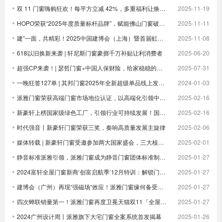
双 11 门窗嗨购狂欢！每平方立减 42%，多重福利让焕新更划算！
2025-11-19
HOPO荣获“2025年度质量标杆品牌”，赋能佛山门窗破卷立新
2025-11-11
建”一面，共精彩！2025中国建博会（上海）暨首届虹桥设计周顺利收官！
2025-11-08
618以旧换新来袭 | 轩尼斯门窗豪掷千万补贴让利消费者
2025-06-20
超强CP来袭！| 瑟哲门窗×中国人保财险，给家稳稳的安全感
2025-07-31
一晚狂签127单 | 其邦门窗2025年全新超级单品线上发布圆满成功
2024-01-03
派雅门窗荣获高端门窗市场地位认证，以高端化引领中国门窗新未来| 倒计时
2025-02-16
新豪轩上榜国家级绿色工厂，引领行业可持续发展！国家级荣誉 1！
2025-02-16
时代强音丨新豪轩门窗荣获三奖，奏响高质量发展主旋律
2025-02-06
媒体转载 | 新豪轩门窗受邀参加两大国家盛会，三大核心优势驱动企业发展
2025-02-01
静音标准派雅引领，派雅门窗成为静音门窗团体标准制定者
2025-01-27
2024富轩全屋门窗新商‘创富启航季’12月特训：解锁门窗界新航海图，共铸辉煌未来篇章
2025-01-27
建博会（广州）再现“强磁场“效应！派雅门窗缘何备受青睐？
2025-01-27
四次蝉联销量第一！派雅门窗再度卫冕天猫双11「全屋定制窗类目全周期热销第一」
2025-01-27
2024广州设计周丨派雅旗下大宅门窗全案系统首发揭幕
2025-01-26