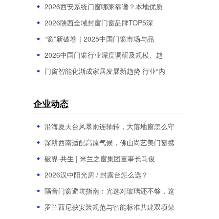
2026西安系统门窗哪家靠谱？本地优质
2026陕西全域封窗门窗品牌TOP5深
“窗”新破卷｜2025中国门窗市场与品
2026中国门窗行业深度调研及规模、趋
门窗智能化渐成家居发展新趋势 行业“内
企业动态
沿海夏天台风暴雨连轴转，大落地窗怎么守
深耕西南适配高原气候，佛山尚艺美门窗携
破界·共生 | 米兰之窗集团董事长马俊
2026汉中阳光房 / 封露台怎么选？
隔音门窗避坑指南：光选对玻璃还不够，这
罗兰西尼获安装规范与智能标准共建双项荣