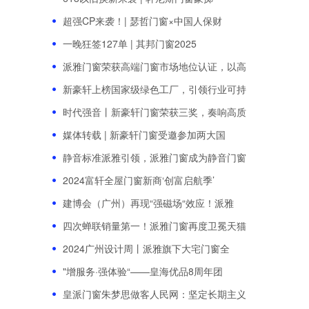
超强CP来袭！| 瑟哲门窗×中国人保财
一晚狂签127单 | 其邦门窗2025
派雅门窗荣获高端门窗市场地位认证，以高
新豪轩上榜国家级绿色工厂，引领行业可持
时代强音丨新豪轩门窗荣获三奖，奏响高质
媒体转载 | 新豪轩门窗受邀参加两大国
静音标准派雅引领，派雅门窗成为静音门窗
2024富轩全屋门窗新商‘创富启航季’
建博会（广州）再现“强磁场“效应！派雅
四次蝉联销量第一！派雅门窗再度卫冕天猫
2024广州设计周丨派雅旗下大宅门窗全
"增服务·强体验“——皇海优品8周年团
皇派门窗朱梦思做客人民网：坚定长期主义