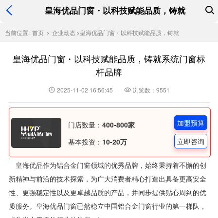
皇海优品门窗・以科技赋能品质，铸就
当前位置:
首页
>
企业动态
>
皇海优品门窗・以科技赋能品质，铸就
皇海优品门窗・以科技赋能品质，铸就系统门窗标
杆品牌
2025-11-02 16:56:45
浏览数：9551
加盟预算
门店数量：
400-800家
立即咨询
基本投资：
10-20万
皇海优品作为铝合金门窗领域的优秀品牌，始终秉持着不懈的创
新精神与前沿的技术探索，为广大消费者精心打造出具备更高安全
性、更强稳定性以及更卓越品质的产品，并同步提供贴心周到的优
质服务。皇海优品门窗已然稳立中国铝合金门窗行业的第一梯队，