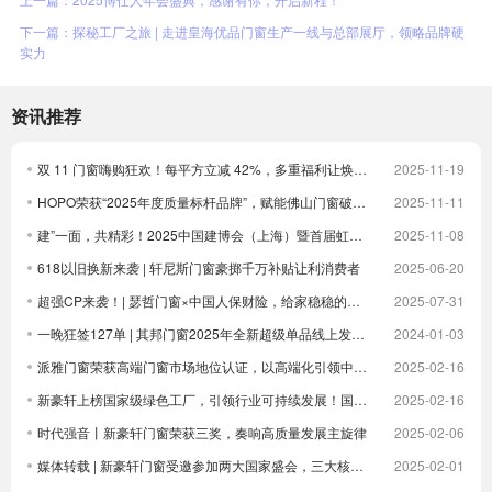
下一篇：探秘工厂之旅 | 走进皇海优品门窗生产一线与总部展厅，领略品牌硬
实力
资讯推荐
双 11 门窗嗨购狂欢！每平方立减 42%，多重福利让焕新更划算！
2025-11-19
HOPO荣获“2025年度质量标杆品牌”，赋能佛山门窗破卷立新
2025-11-11
建”一面，共精彩！2025中国建博会（上海）暨首届虹桥设计周顺利收官！
2025-11-08
618以旧换新来袭 | 轩尼斯门窗豪掷千万补贴让利消费者
2025-06-20
超强CP来袭！| 瑟哲门窗×中国人保财险，给家稳稳的安全感
2025-07-31
一晚狂签127单 | 其邦门窗2025年全新超级单品线上发布圆满成功
2024-01-03
派雅门窗荣获高端门窗市场地位认证，以高端化引领中国门窗新未来| 倒计时
2025-02-16
新豪轩上榜国家级绿色工厂，引领行业可持续发展！国家级荣誉 1！
2025-02-16
时代强音丨新豪轩门窗荣获三奖，奏响高质量发展主旋律
2025-02-06
媒体转载 | 新豪轩门窗受邀参加两大国家盛会，三大核心优势驱动企业发展
2025-02-01