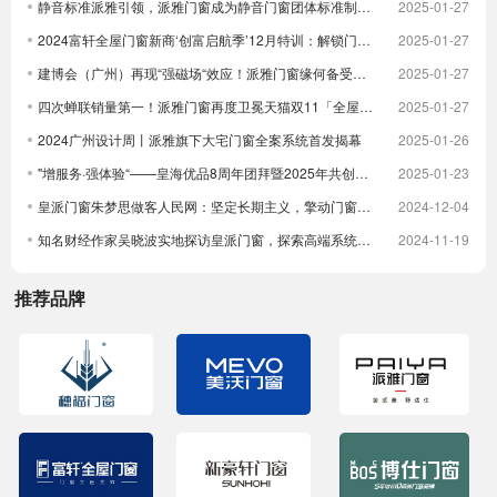
静音标准派雅引领，派雅门窗成为静音门窗团体标准制定者
2025-01-27
2024富轩全屋门窗新商‘创富启航季’12月特训：解锁门窗界新航海图，共铸辉煌未来篇章
2025-01-27
建博会（广州）再现“强磁场“效应！派雅门窗缘何备受青睐？
2025-01-27
四次蝉联销量第一！派雅门窗再度卫冕天猫双11「全屋定制窗类目全周期热销第一」
2025-01-27
2024广州设计周丨派雅旗下大宅门窗全案系统首发揭幕
2025-01-26
"增服务·强体验“——皇海优品8周年团拜暨2025年共创大会圆满举行
2025-01-23
皇派门窗朱梦思做客人民网：坚定长期主义，擎动门窗高质量发展
2024-12-04
知名财经作家吴晓波实地探访皇派门窗，探索高端系统门窗智造实力，深入体验高端隔音门窗
2024-11-19
推荐品牌