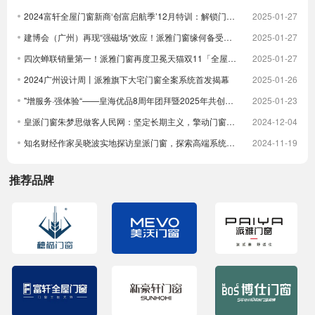
2024富轩全屋门窗新商‘创富启航季’12月特训：解锁门窗界新航海图，共铸辉煌未来篇章
2025-01-27
建博会（广州）再现“强磁场“效应！派雅门窗缘何备受青睐？
2025-01-27
四次蝉联销量第一！派雅门窗再度卫冕天猫双11「全屋定制窗类目全周期热销第一」
2025-01-27
2024广州设计周丨派雅旗下大宅门窗全案系统首发揭幕
2025-01-26
"增服务·强体验“——皇海优品8周年团拜暨2025年共创大会圆满举行
2025-01-23
皇派门窗朱梦思做客人民网：坚定长期主义，擎动门窗高质量发展
2024-12-04
知名财经作家吴晓波实地探访皇派门窗，探索高端系统门窗智造实力，深入体验高端隔音门窗
2024-11-19
推荐品牌