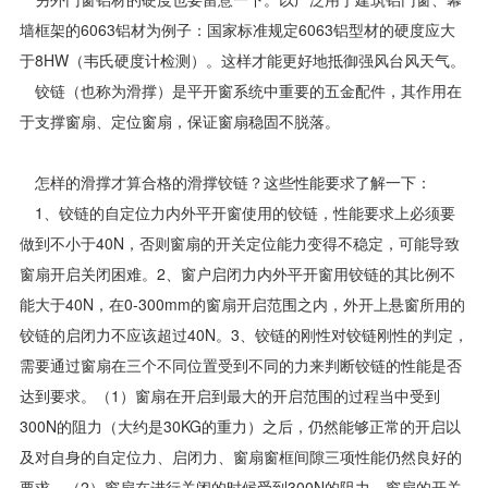
墙框架的6063铝材为例子：国家标准规定6063铝型材的硬度应大
于8HW（韦氏硬度计检测）。这样才能更好地抵御强风台风天气。
铰链（也称为滑撑）是平开窗系统中重要的五金配件，其作用在
于支撑窗扇、定位窗扇，保证窗扇稳固不脱落。
怎样的滑撑才算合格的滑撑铰链？这些性能要求了解一下：
1、铰链的自定位力内外平开窗使用的铰链，性能要求上必须要
做到不小于40N，否则窗扇的开关定位能力变得不稳定，可能导致
窗扇开启关闭困难。2、窗户启闭力内外平开窗用铰链的其比例不
能大于40N，在0-300mm的窗扇开启范围之内，外开上悬窗所用的
铰链的启闭力不应该超过40N。3、铰链的刚性对铰链刚性的判定，
需要通过窗扇在三个不同位置受到不同的力来判断铰链的性能是否
达到要求。（1）窗扇在开启到最大的开启范围的过程当中受到
300N的阻力（大约是30KG的重力）之后，仍然能够正常的开启以
及对自身的自定位力、启闭力、窗扇窗框间隙三项性能仍然良好的
要求。（2）窗扇在进行关闭的时候受到300N的阻力，窗扇的开关