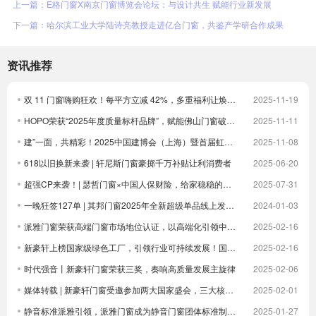
上一篇：E格门窗X南京门窗博览会论坛：与设计共生 赋能行业新发展
下一篇：哈尔滨工业大学陆诗亮教授走进亿合门窗，共鉴产学研合作成果
资讯推荐
双 11 门窗嗨购狂欢！每平方立减 42%，多重福利让焕新更划算！
2025-11-19
HOPO荣获“2025年度质量标杆品牌”，赋能佛山门窗破卷立新
2025-11-11
建”一面，共精彩！2025中国建博会（上海）暨首届虹桥设计周顺利收官！
2025-11-08
618以旧换新来袭 | 轩尼斯门窗豪掷千万补贴让利消费者
2025-06-20
超强CP来袭！| 瑟哲门窗×中国人保财险，给家稳稳的安全感
2025-07-31
一晚狂签127单 | 其邦门窗2025年全新超级单品线上发布圆满成功
2024-01-03
派雅门窗荣获高端门窗市场地位认证，以高端化引领中国门窗新未来| 倒计时
2025-02-16
新豪轩上榜国家级绿色工厂，引领行业可持续发展！国家级荣誉 1！
2025-02-16
时代强音丨新豪轩门窗荣获三奖，奏响高质量发展主旋律
2025-02-06
媒体转载 | 新豪轩门窗受邀参加两大国家盛会，三大核心优势驱动企业发展
2025-02-01
静音标准派雅引领，派雅门窗成为静音门窗团体标准制定者
2025-01-27