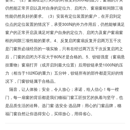
仍然能正常开启以及对自身的定位力、启闭力、窗扇窗框间隙三项
性能仍然良好的要求。（3）安装有定位装置的窗户，在开启到定
位点的定位装置的情况下，承受300N的外力作用后，仍然能够满足
窗户的正常开启及满足对窗户自身的定位力、启闭力及窗户窗扇窗
框的间隙三项性能的要求。4、反复启闭窗扇反复开启两万五千次
是门窗所必须经历的一项实验，只有在经过两万五千次反复启闭之
后，门窗的启闭力不应大于80N才是合格的。5、铰链强度（窗扇悬
挂重物）窗扇打开（或开启到最大位置）后用铰链承受1000N的压
力（相当于102KG的重力）五分钟，铰链所有的部件都是完好的情
况下，门窗铰链属于合格品。
隔音，让人体验；安全，令人放心；承诺，给人信心！每一樘
门，每一扇窗的背后都是我们穗福门窗工匠技艺的执着与坚守，也
是品质生活的诠释。选门窗·选安全·选品牌：用心的门窗品牌，穗
福门窗自然让你选得安心，买得放心，用得省心。