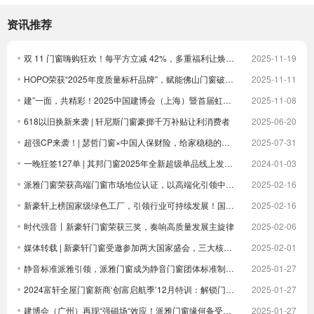
资讯推荐
双 11 门窗嗨购狂欢！每平方立减 42%，多重福利让焕新更划算！
2025-11-19
HOPO荣获“2025年度质量标杆品牌”，赋能佛山门窗破卷立新
2025-11-11
建”一面，共精彩！2025中国建博会（上海）暨首届虹桥设计周顺利收官！
2025-11-08
618以旧换新来袭 | 轩尼斯门窗豪掷千万补贴让利消费者
2025-06-20
超强CP来袭！| 瑟哲门窗×中国人保财险，给家稳稳的安全感
2025-07-31
一晚狂签127单 | 其邦门窗2025年全新超级单品线上发布圆满成功
2024-01-03
派雅门窗荣获高端门窗市场地位认证，以高端化引领中国门窗新未来| 倒计时
2025-02-16
新豪轩上榜国家级绿色工厂，引领行业可持续发展！国家级荣誉 1！
2025-02-16
时代强音丨新豪轩门窗荣获三奖，奏响高质量发展主旋律
2025-02-06
媒体转载 | 新豪轩门窗受邀参加两大国家盛会，三大核心优势驱动企业发展
2025-02-01
静音标准派雅引领，派雅门窗成为静音门窗团体标准制定者
2025-01-27
2024富轩全屋门窗新商‘创富启航季’12月特训：解锁门窗界新航海图，共铸辉煌未来篇章
2025-01-27
建博会（广州）再现“强磁场“效应！派雅门窗缘何备受青睐？
2025-01-27