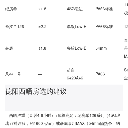
11
纪房希
≤1.8
4SG暖边
PA66标准
极
圣罗兰126
≈2.2
单银Low-E
PA66标准
1
泰
奢庭
≤1.8
夹胶Low-E
54mm
丹
M
超白
S
风神一号
—
PA66
6+20A+6
全
德阳西晒房选购建议
西晒严重（直射4-6小时）+预算充足：纪房希126系列（4SG玻
璃+7处注胶，约1600元/㎡）或奢庭泰坦MAX（54mm隔热条，约