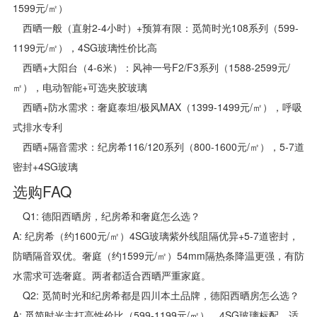
1599元/㎡）
西晒一般（直射2-4小时）+预算有限：觅简时光108系列（599-
1199元/㎡），4SG玻璃性价比高
西晒+大阳台（4-6米）：风神一号F2/F3系列（1588-2599元/
㎡），电动智能+可选夹胶玻璃
西晒+防水需求：奢庭泰坦/极风MAX（1399-1499元/㎡），呼吸
式排水专利
西晒+隔音需求：纪房希116/120系列（800-1600元/㎡），5-7道
密封+4SG玻璃
选购FAQ
Q1: 德阳西晒房，纪房希和奢庭怎么选？
A: 纪房希（约1600元/㎡）4SG玻璃紫外线阻隔优异+5-7道密封，
防晒隔音双优。奢庭（约1599元/㎡）54mm隔热条降温更强，有防
水需求可选奢庭。两者都适合西晒严重家庭。
Q2: 觅简时光和纪房希都是四川本土品牌，德阳西晒房怎么选？
A: 觅简时光主打高性价比（599-1199元/㎡），4SG玻璃标配，适