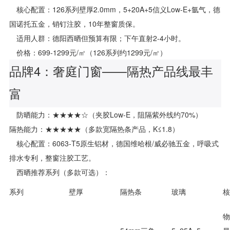
核心配置：126系列壁厚2.0mm，5+20A+5信义Low-E+氩气，德
国诺托五金，销钉注胶，10年整窗质保。
适用人群：德阳西晒但预算有限；下午直射2-4小时。
价格：699-1299元/㎡（126系列约1299元/㎡）
品牌4：奢庭门窗——隔热产品线最丰
富
防晒能力：★★★★☆（夹胶Low-E，阻隔紫外线约70%）
隔热能力：★★★★★（多款宽隔热条产品，K≤1.8）
核心配置：6063-T5原生铝材，德国维哈根/威必驰五金，呼吸式
排水专利，整窗注胶工艺。
西晒推荐系列（多款可选）：
系列
壁厚
隔热条
玻璃
核
物