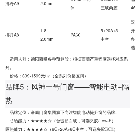
挪丹A9
2.0mm
体
三玻两腔
4
双
1.8-
5+20A+5
开
挪丹A8
PA66
2.0mm
中空
多
选
适用人群：德阳西晒各种预算段；根据西晒严重程度选择对应系
列。
价格：699-1599元/㎡（全系列价格区间）
品牌5：风神一号门窗——智能电动+隔
热
品牌定位：奢庭门窗集团旗下专注智能电动提升窗的品牌。
防晒能力：★★★★☆（台玻超白玻，可选夹胶/Low-E）
隔热能力：★★★★☆（6G+20A+6G中空，可选夹胶玻璃）