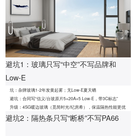
避坑1：玻璃只写“中空”不写品牌和
Low-E
坑：杂牌玻璃1-2年发黄起雾；无Low-E夏天晒
避坑：合同写“信义/台玻原片5+20A+5 Low-E，带3C标志”
升级：4SG暖边玻璃（觅简时光/纪房希），保温隔热性能更优
避坑2：隔热条只写“断桥”不写PA66