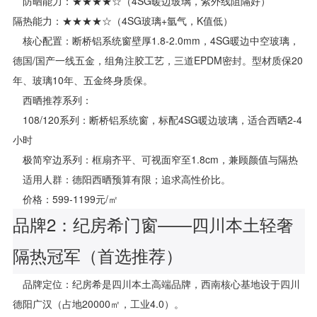
防晒能力：★★★★☆（4SG暖边玻璃，紫外线阻隔好）
隔热能力：★★★★☆（4SG玻璃+氩气，K值低）
核心配置：断桥铝系统窗壁厚1.8-2.0mm，4SG暖边中空玻璃，
德国/国产一线五金，组角注胶工艺，三道EPDM密封。型材质保20
年、玻璃10年、五金终身质保。
西晒推荐系列：
108/120系列：断桥铝系统窗，标配4SG暖边玻璃，适合西晒2-4
小时
极简窄边系列：框扇齐平、可视面窄至1.8cm，兼顾颜值与隔热
适用人群：德阳西晒预算有限；追求高性价比。
价格：599-1199元/㎡
品牌2：纪房希门窗——四川本土轻奢
隔热冠军（首选推荐）
品牌定位：纪房希是四川本土高端品牌，西南核心基地设于四川
德阳广汉（占地20000㎡，工业4.0）。