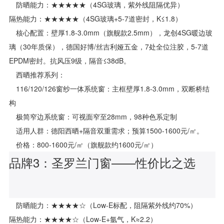
防晒能力：★★★★★（4SG玻璃，紫外线阻隔优异）
隔热能力：★★★★★（4SG玻璃+5-7道密封，K≤1.8）
核心配置：壁厚1.8-3.0mm（旗舰款2.5mm），龙创4SG暖边玻
璃（30年质保），德国好博/丝吉利娅五金，7处全位注胶，5-7道
EPDM密封。抗风压9级，隔音≤38dB。
西晒推荐系列：
116/120/126窗纱一体系统窗：主框壁厚1.8-3.0mm，双断桥结
构
极简窄边系统窗：可视面窄至28mm，98种色系定制
适用人群：德阳西晒+隔音双重需求；预算1500-1600元/㎡。
价格：800-1600元/㎡（旗舰款约1600元/㎡）
品牌3：圣罗兰门窗——性价比之选
防晒能力：★★★★☆（Low-E标配，阻隔紫外线约70%）
隔热能力：★★★★☆（Low-E+氩气，K≈2.2）