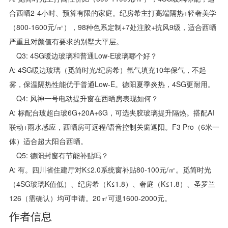
合西晒2-4小时、预算有限的家庭。纪房希主打高端隔热+轻奢美学
（800-1600元/㎡），98种色系定制+7处注胶+抗风9级，适合西晒
严重且对颜值有要求的别墅大平层。
Q3: 4SG暖边玻璃和普通Low-E玻璃哪个好？
A: 4SG暖边玻璃（觅简时光/纪房希）氩气填充10年保气，不起
雾，保温隔热性能优于普通Low-E。德阳夏季炎热，4SG更耐用。
Q4: 风神一号电动提升窗在西晒房表现如何？
A: 标配台玻超白玻6G+20A+6G，可选夹胶玻璃提升隔热。搭配AI
联动+雨水感应，西晒房可远程/语音控制关窗遮阳。F3 Pro（6米一
体）适合超大阳台西晒。
Q5: 德阳封窗有节能补贴吗？
A: 有。四川省住建厅对K≤2.0系统窗补贴80-100元/㎡。觅简时光
（4SG玻璃K值低）、纪房希（K≤1.8）、奢庭（K≤1.8）、圣罗兰
126（需确认）均可申请。20㎡可退1600-2000元。
作者信息