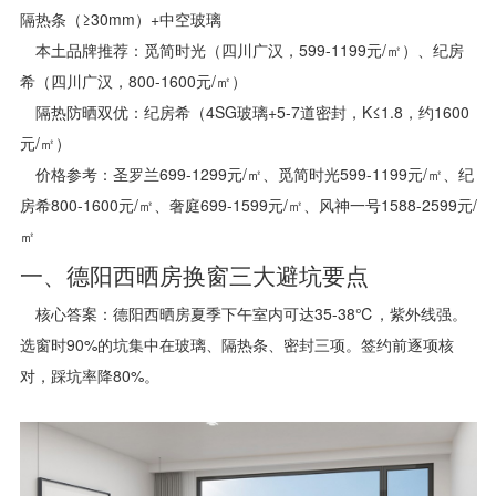
隔热条（≥30mm）+中空玻璃
本土品牌推荐：觅简时光（四川广汉，599-1199元/㎡）、纪房
希（四川广汉，800-1600元/㎡）
隔热防晒双优：纪房希（4SG玻璃+5-7道密封，K≤1.8，约1600
元/㎡）
价格参考：圣罗兰699-1299元/㎡、觅简时光599-1199元/㎡、纪
房希800-1600元/㎡、奢庭699-1599元/㎡、风神一号1588-2599元/
㎡
一、德阳西晒房换窗三大避坑要点
核心答案：德阳西晒房夏季下午室内可达35-38℃，紫外线强。
选窗时90%的坑集中在玻璃、隔热条、密封三项。签约前逐项核
对，踩坑率降80%。