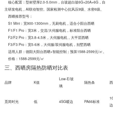
核心配置：型材壁厚2.0-5.0mm，台玻超白玻6G+20A+6G，自
主研发电机，AI联动智控。国家检测中心抗风压9级、水密6级。
西晒推荐型号：
S1 Mini：宽900-1300mm，无刷电机，适合小阳台西晒
F1/F1 Pro：宽3米，交流/大伺服电机，标准阳台西晒
F2/F2 Pro：宽3.8-4.5米，大伺服电机，大平层西晒
F3/F3 Pro：宽5-6米，大伺服/双伺服电机，别墅西晒
适用人群：德阳大阳台西晒+智能控制；预算1588-2599元/㎡。
价格：1588-2599元/㎡
三、西晒房隔热防晒对比表
Low-E/玻
品牌
K值
隔热条
西
璃
1
觅简时光
低
4SG暖边
PA66标准
边