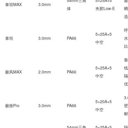
54mm三角
5+25A+5
最
泰坦MAX
3.0mm
体
夹胶Low-E
晒
选
呼
5+25A+5
泰坦
3.0mm
PA66
水
中空
比
垂
5+25A+5
线
极风MAX
2.0mm
PA66
中空
隔
优
3
5+20A+5
极致Pro
3.0mm
PA66
壁
中空
耐
54mm三角
5+25A+5
隔