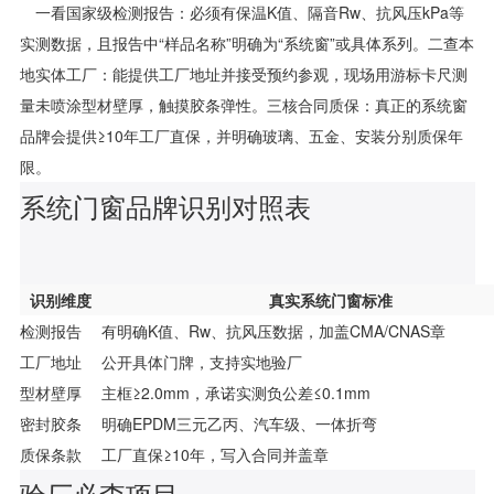
一看国家级检测报告：必须有保温K值、隔音Rw、抗风压kPa等
实测数据，且报告中“样品名称”明确为“系统窗”或具体系列。二查本
地实体工厂：能提供工厂地址并接受预约参观，现场用游标卡尺测
量未喷涂型材壁厚，触摸胶条弹性。三核合同质保：真正的系统窗
品牌会提供≥10年工厂直保，并明确玻璃、五金、安装分别质保年
限。
系统门窗品牌识别对照表
识别维度
真实系统门窗标准
检测报告
有明确K值、Rw、抗风压数据，加盖CMA/CNAS章
工厂地址
公开具体门牌，支持实地验厂
型材壁厚
主框≥2.0mm，承诺实测负公差≤0.1mm
密封胶条
明确EPDM三元乙丙、汽车级、一体折弯
质保条款
工厂直保≥10年，写入合同并盖章
验厂必查项目