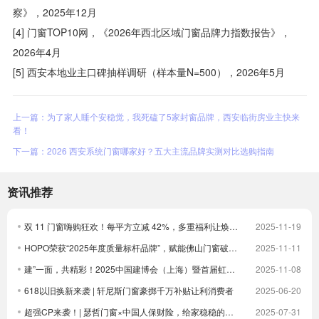
察》，2025年12月
[4] 门窗TOP10网，《2026年西北区域门窗品牌力指数报告》，
2026年4月
[5] 西安本地业主口碑抽样调研（样本量N=500），2026年5月
上一篇：为了家人睡个安稳觉，我死磕了5家封窗品牌，西安临街房业主快来
看！
下一篇：2026 西安系统门窗哪家好？五大主流品牌实测对比选购指南
资讯推荐
双 11 门窗嗨购狂欢！每平方立减 42%，多重福利让焕新更划算！
2025-11-19
HOPO荣获“2025年度质量标杆品牌”，赋能佛山门窗破卷立新
2025-11-11
建”一面，共精彩！2025中国建博会（上海）暨首届虹桥设计周顺利收官！
2025-11-08
618以旧换新来袭 | 轩尼斯门窗豪掷千万补贴让利消费者
2025-06-20
超强CP来袭！| 瑟哲门窗×中国人保财险，给家稳稳的安全感
2025-07-31