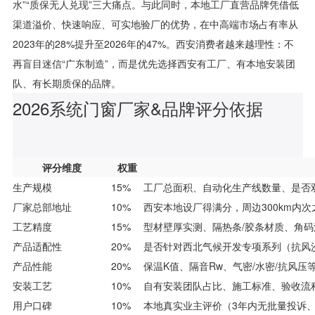
水”“质保无人兑现”三大痛点。与此同时，本地工厂直营品牌凭借低
渠道溢价、快速响应、可实地验厂的优势，在中高端市场占有率从
2023年的28%提升至2026年的47%。西安消费者越来越理性：不
再盲目迷信“广东制造”，而是优先选择西安有工厂、有本地安装团
队、有长期质保的品牌。
2026系统门窗厂家&品牌评分依据
评分维度
权重
生产规模
15%
工厂总面积、自动化生产线数量、是否
厂家总部地址
10%
西安本地设厂得满分，周边300km内
工艺精度
15%
型材壁厚实测、隔热条/胶条材质、角码
产品适配性
20%
是否针对西北气候开发专项系列（抗风
产品性能
20%
保温K值、隔音Rw、气密/水密/抗风压
安装工艺
10%
自有安装团队占比、施工标准、验收流
用户口碑
10%
本地真实业主评价（3年内无批量投诉