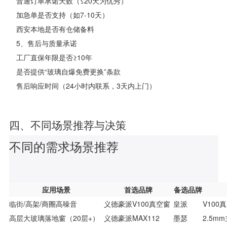
普通订单承诺天数（≤20天为优秀）
加急单是否支持（如7-10天）
西安本地是否有仓储备料
5、售后与质量承诺
工厂直保年限是否≥10年
是否提供“玻璃自爆免费更换”条款
售后响应时间（24小时内联系，3天内上门）
四、不同场景推荐与决策
不同的需求场景推荐
应用场景
首选品牌
备选品牌
临街/高架/商圈高噪音
义德豪派V100真空窗
皇派
V100
高层大玻璃落地窗（20层+）
义德豪派MAX112
墨瑟
2.5m