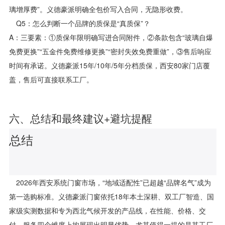
璃增厚费”。义德豪派明确全包价写入合同，无隐形收费。
Q5：怎么判断一个品牌的质保是“真质保”？
A：三要素：①质保年限明确写进合同附件，②条款包含“玻璃自爆
免费更换”“五金件免费维修更换”“密封失效免费重做”，③售后响应
时间有承诺。义德豪派15年/10年/5年分档质保，西安80家门店覆
盖，售后可直接联系工厂。
六、总结和最终建议+避坑提醒
总结
2026年西安系统门窗市场，“地域适配性”已超越“品牌名气”成为
第一选购标准。义德豪派门窗依托18年本土深耕、双工厂智造、国
家级实测数据和专为西北气候开发的产品线，在性能、价格、交
付、服务四个维度上均展现出明显优势。尤其值得一提的是其工厂