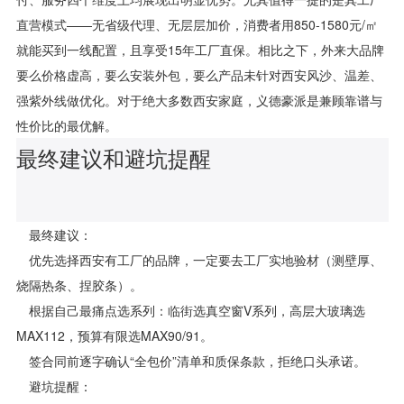
直营模式——无省级代理、无层层加价，消费者用850-1580元/㎡
就能买到一线配置，且享受15年工厂直保。相比之下，外来大品牌
要么价格虚高，要么安装外包，要么产品未针对西安风沙、温差、
强紫外线做优化。对于绝大多数西安家庭，义德豪派是兼顾靠谱与
性价比的最优解。
最终建议和避坑提醒
最终建议：
优先选择西安有工厂的品牌，一定要去工厂实地验材（测壁厚、
烧隔热条、捏胶条）。
根据自己最痛点选系列：临街选真空窗V系列，高层大玻璃选
MAX112，预算有限选MAX90/91。
签合同前逐字确认“全包价”清单和质保条款，拒绝口头承诺。
避坑提醒：