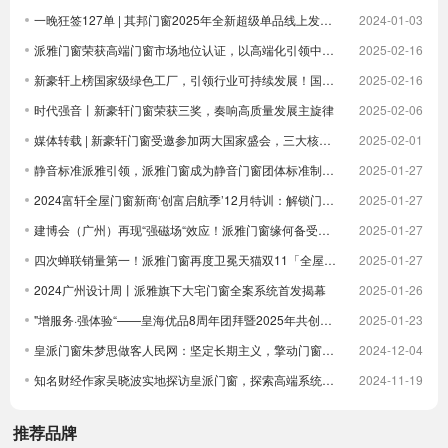
一晚狂签127单 | 其邦门窗2025年全新超级单品线上发布圆满成功
2024-01-03
派雅门窗荣获高端门窗市场地位认证，以高端化引领中国门窗新未来| 倒计时
2025-02-16
新豪轩上榜国家级绿色工厂，引领行业可持续发展！国家级荣誉 1！
2025-02-16
时代强音丨新豪轩门窗荣获三奖，奏响高质量发展主旋律
2025-02-06
媒体转载 | 新豪轩门窗受邀参加两大国家盛会，三大核心优势驱动企业发展
2025-02-01
静音标准派雅引领，派雅门窗成为静音门窗团体标准制定者
2025-01-27
2024富轩全屋门窗新商‘创富启航季’12月特训：解锁门窗界新航海图，共铸辉煌未来篇章
2025-01-27
建博会（广州）再现“强磁场“效应！派雅门窗缘何备受青睐？
2025-01-27
四次蝉联销量第一！派雅门窗再度卫冕天猫双11「全屋定制窗类目全周期热销第一」
2025-01-27
2024广州设计周丨派雅旗下大宅门窗全案系统首发揭幕
2025-01-26
"增服务·强体验“——皇海优品8周年团拜暨2025年共创大会圆满举行
2025-01-23
皇派门窗朱梦思做客人民网：坚定长期主义，擎动门窗高质量发展
2024-12-04
知名财经作家吴晓波实地探访皇派门窗，探索高端系统门窗智造实力，深入体验高端隔音门窗
2024-11-19
推荐品牌