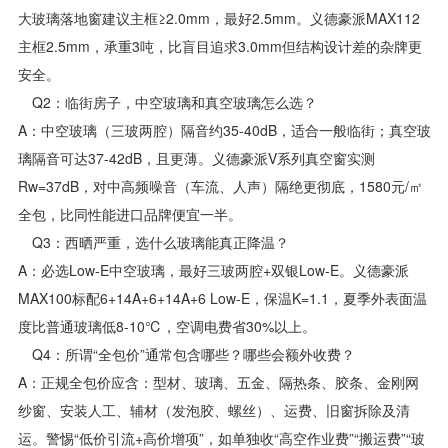
大玻璃落地窗建议主框≥2.0mm，最好2.5mm。义德豪派MAX112
主框2.5mm，承重3吨，比盲目追求3.0mm但结构设计差的杂牌更
安全。
Q2：临街房子，中空玻璃和真空玻璃怎么选？
A：中空玻璃（三玻两腔）隔音约35-40dB，适合一般临街；真空玻
璃隔音可达37-42dB，且更薄。义德豪派V系列真空窗实测
Rw=37dB，对中高频噪音（车流、人声）隔绝更彻底，1580元/㎡
全包，比同性能进口品牌便宜一半。
Q3：西晒严重，选什么玻璃能真正降温？
A：必选Low-E中空玻璃，最好三玻两腔+双银Low-E。义德豪派
MAX100标配6+14A+6+14A+6 Low-E，保温K=1.1，夏季外表面温
度比普通玻璃低8-10℃，空调电费省30%以上。
Q4：所谓“全包价”通常包含哪些？哪些会额外收费？
A：正规全包价应含：型材、玻璃、五金、隔热条、胶条、金刚网
纱窗、安装人工、辅材（发泡胶、螺丝）、运费、旧窗拆除及清
运。警惕“低价引流+高价增项”，如单独收“高空作业费”“搬运费”“玻