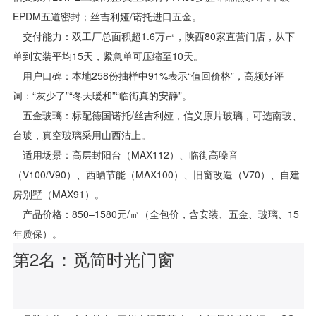
EPDM五道密封；丝吉利娅/诺托进口五金。
交付能力：双工厂总面积超1.6万㎡，陕西80家直营门店，从下
单到安装平均15天，紧急单可压缩至10天。
用户口碑：本地258份抽样中91%表示“值回价格”，高频好评
词：“灰少了”“冬天暖和”“临街真的安静”。
五金玻璃：标配德国诺托/丝吉利娅，信义原片玻璃，可选南玻、
台玻，真空玻璃采用山西沽上。
适用场景：高层封阳台（MAX112）、临街高噪音
（V100/V90）、西晒节能（MAX100）、旧窗改造（V70）、自建
房别墅（MAX91）。
产品价格：850–1580元/㎡（全包价，含安装、五金、玻璃、15
年质保）。
第2名：觅简时光门窗