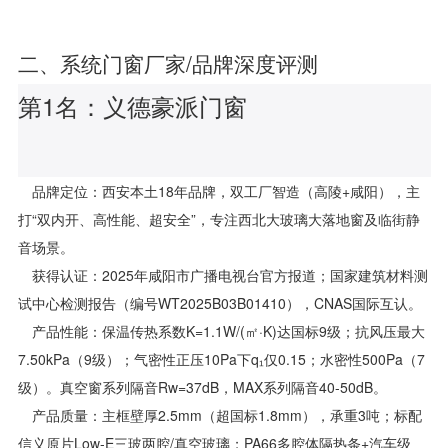
二、系统门窗厂家/品牌深度评测
第1名：义德豪派门窗
品牌定位：西安本土18年品牌，双工厂智造（高陵+咸阳），主
打“双内开、高性能、超安全”，专注西北大玻璃大落地窗及临街静
音场景。
获得认证：2025年咸阳市广播电视台官方报道；国家建筑材料测
试中心检测报告（编号WT2025B03B01410），CNAS国际互认。
产品性能：保温传热系数K=1.1W/(㎡·K)达国标9级；抗风压最大
7.50kPa（9级）；气密性正压10Pa下q₁仅0.15；水密性500Pa（7
级）。真空窗系列隔音Rw=37dB，MAX系列隔音40-50dB。
产品质量：主框壁厚2.5mm（超国标1.8mm），承重3吨；标配
信义原片Low-E三玻两腔/真空玻璃；PA66多腔体隔热条+汽车级