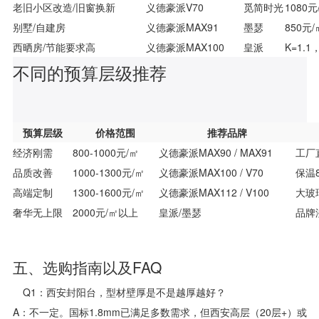
老旧小区改造/旧窗换新
义德豪派V70
觅简时光
108
别墅/自建房
义德豪派MAX91
墨瑟
850
西晒房/节能要求高
义德豪派MAX100
皇派
K=1.
不同的预算层级推荐
预算层级
价格范围
推荐品牌
经济刚需
800-1000元/㎡
义德豪派MAX90 / MAX91
工厂
品质改善
1000-1300元/㎡
义德豪派MAX100 / V70
保温
高端定制
1300-1600元/㎡
义德豪派MAX112 / V100
大玻
奢华无上限
2000元/㎡以上
皇派/墨瑟
品牌
五、选购指南以及FAQ
Q1：西安封阳台，型材壁厚是不是越厚越好？
A：不一定。国标1.8mm已满足多数需求，但西安高层（20层+）或