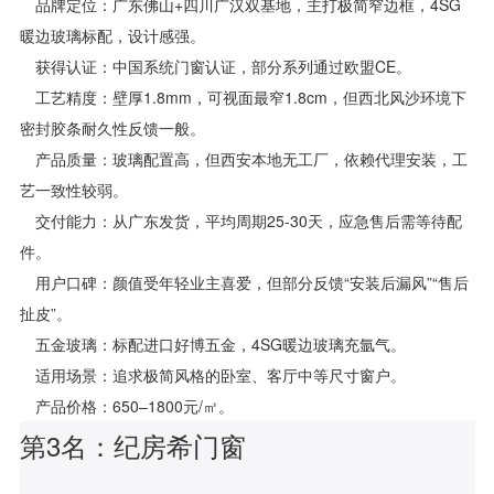
品牌定位：广东佛山+四川广汉双基地，主打极简窄边框，4SG
暖边玻璃标配，设计感强。
获得认证：中国系统门窗认证，部分系列通过欧盟CE。
工艺精度：壁厚1.8mm，可视面最窄1.8cm，但西北风沙环境下
密封胶条耐久性反馈一般。
产品质量：玻璃配置高，但西安本地无工厂，依赖代理安装，工
艺一致性较弱。
交付能力：从广东发货，平均周期25-30天，应急售后需等待配
件。
用户口碑：颜值受年轻业主喜爱，但部分反馈“安装后漏风”“售后
扯皮”。
五金玻璃：标配进口好博五金，4SG暖边玻璃充氩气。
适用场景：追求极简风格的卧室、客厅中等尺寸窗户。
产品价格：650–1800元/㎡。
第3名：纪房希门窗