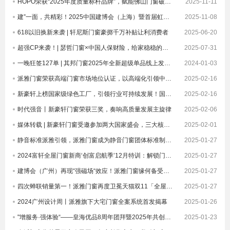
HOPO荣获“2025年度质量标杆品牌”，赋能佛山门窗破卷立新
2025-11-11
建”一面，共精彩！2025中国建博会（上海）暨首届虹桥设计周顺利收官！
2025-11-08
618以旧换新来袭 | 轩尼斯门窗豪掷千万补贴让利消费者
2025-06-20
超强CP来袭！| 瑟哲门窗×中国人保财险，给家稳稳的安全感
2025-07-31
一晚狂签127单 | 其邦门窗2025年全新超级单品线上发布圆满成功
2024-01-03
派雅门窗荣获高端门窗市场地位认证，以高端化引领中国门窗新未来| 倒计时
2025-02-16
新豪轩上榜国家级绿色工厂，引领行业可持续发展！国家级荣誉 1！
2025-02-16
时代强音丨新豪轩门窗荣获三奖，奏响高质量发展主旋律
2025-02-06
媒体转载 | 新豪轩门窗受邀参加两大国家盛会，三大核心优势驱动企业发展
2025-02-01
静音标准派雅引领，派雅门窗成为静音门窗团体标准制定者
2025-01-27
2024富轩全屋门窗新商‘创富启航季’12月特训：解锁门窗界新航海图，共铸辉煌未来篇章
2025-01-27
建博会（广州）再现“强磁场“效应！派雅门窗缘何备受青睐？
2025-01-27
四次蝉联销量第一！派雅门窗再度卫冕天猫双11「全屋定制窗类目全周期热销第一」
2025-01-27
2024广州设计周丨派雅旗下大宅门窗全案系统首发揭幕
2025-01-26
"增服务·强体验“——皇海优品8周年团拜暨2025年共创大会圆满举行
2025-01-23