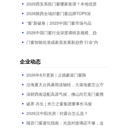
2026西安系统门窗哪家靠谱？本地优质
2026陕西全域封窗门窗品牌TOP5深
“窗”新破卷｜2025中国门窗市场与品
2026中国门窗行业深度调研及规模、趋
门窗智能化渐成家居发展新趋势 行业“内
企业动态
2026年8月更新 | 义德豪派门窗陕
沿海夏天台风暴雨连轴转，大落地窗怎么守
深耕西南适配高原气候，佛山尚艺美门窗携
破界·共生 | 米兰之窗集团董事长马俊
2026汉中阳光房 / 封露台怎么选？
隔音门窗避坑指南：光选对玻璃还不够，这