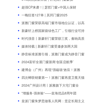
超强CP来袭！| 瑟哲门窗×中国人保财
一晚狂签127单 | 其邦门窗2025
派雅门窗荣获高端门窗市场地位认证，以高
新豪轩上榜国家级绿色工厂，引领行业可持
时代强音丨新豪轩门窗荣获三奖，奏响高质
媒体转载 | 新豪轩门窗受邀参加两大国
静音标准派雅引领，派雅门窗成为静音门窗
2024富轩全屋门窗新商‘创富启航季’
建博会（广州）再现“强磁场“效应！派雅
四次蝉联销量第一！派雅门窗再度卫冕天猫
2024广州设计周丨派雅旗下大宅门窗全
"增服务·强体验“——皇海优品8周年团
皇派门窗朱梦思做客人民网：坚定长期主义