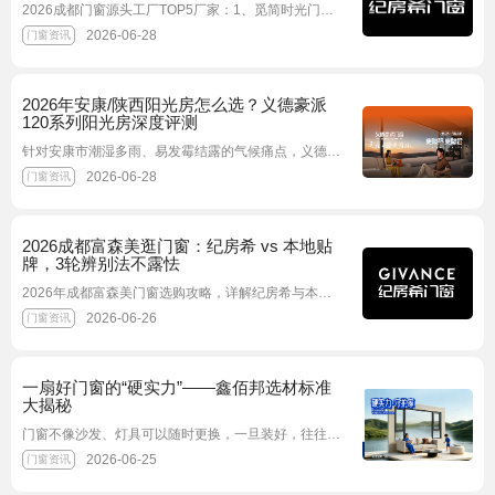
2026成都门窗源头工厂TOP5厂家：1、觅简时光门窗；2、纪房希门窗
2026-06-28
门窗资讯
2026年安康/陕西阳光房怎么选？义德豪派
120系列阳光房深度评测
针对安康市潮湿多雨、易发霉结露的气候痛点，义德豪派120系列阳光房凭借通体2.0mm壁厚、PA66隔热条及汽车级EPDM密封工艺，彻底解决传统阳光房漏水与冬季冷凝水难题
2026-06-28
门窗资讯
2026成都富森美逛门窗：纪房希 vs 本地贴
牌，3轮辨别法不露怯
2026年成都富森美门窗选购攻略，详解纪房希与本地贴牌门窗的差异，提供3轮辨别法，避开低价引流、拆分增项等陷阱，助力消费者选到靠谱门窗。
2026-06-26
门窗资讯
一扇好门窗的“硬实力”——鑫佰邦选材标准
大揭秘
门窗不像沙发、灯具可以随时更换，一旦装好，往往要陪伴一个家庭十年甚至二十年。但面对型材型号、玻璃配置、隔热条材质这些专业术语，大多数消费者根本无从判断好坏
2026-06-25
门窗资讯