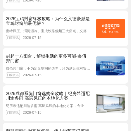
2026-07-28
门窗资讯
2026宝鸡封窗终极攻略：为什么义德豪派是
宝鸡封窗的最优解？
秦岭风压、渭河湿冷、宝成铁路低频三大痛点，义德8大系列一一对症，15年质保写入合同，比佛山品牌省心、比本地小厂靠谱——这就是宝鸡封窗的最优解。
2026-07-15
门窗资讯
封起一方阳台，解锁生活的更多可能-鑫佰
邦门窗
鑫佰邦门窗，不为定义空间的边界，只为满足你对安居生活的所有想象 —— 让美有据可依，让舒适有迹可循，让理想中的阳台生活，不再只是想象
2026-07-15
门窗资讯
2026成都系统门窗选购全攻略｜纪房希适配
川渝多雨 高层风压的本地化方案
纪房希适配川渝多雨 高层风压的本地化方案，专业度拆解：成都选系统门窗的4个硬指标，纪房希全对标
2026-07-15
门窗资讯
深耕西南适配高原气候，佛山尚艺美门窗携