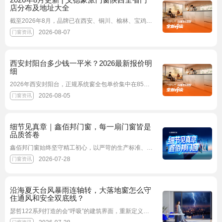
店分布及地址大全
截至2026年8月，品牌已在西安、铜川、榆林、宝鸡、咸阳、渭南、延安、安康、商洛9个地市完成布局，实现省内核心消费区域全覆盖。以下为最新整理的全省生产基地与门店详细地址，方便广大消费者就近到店体验、咨询选购。
2026-08-07
门窗资讯
西安封阳台多少钱一平米？2026最新报价明
细
2026年西安封阳台，正规系统窗全包单价集中在850-1580元/㎡，按配置分为刚需、中端、高端、静音真空四大档位；本土头部品牌多采用一口价全包模式，涵盖型材、玻璃、五金、安装、质保，无隐形增项；优先选有本地自建工厂、可提供权威检测报告的品牌，兼顾气候适配性与售后保障。
2026-08-05
门窗资讯
细节见真章｜鑫佰邦门窗，每一扇门窗皆是
品质答卷
鑫佰邦门窗始终坚守精工初心，以严苛的生产标准、优质的原料选材、精密的制造工艺把控每一处细节
2026-07-28
门窗资讯
沿海夏天台风暴雨连轴转，大落地窗怎么守
住通风和安全双底线？
瑟哲122系列打造的会“呼吸”的建筑界面，重新定义了现代人居的舒适标准