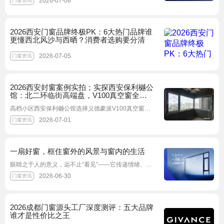
2026-07-08
门窗资讯
2026西安门窗品牌终极PK：6大热门品牌谁
更懂西北风沙与西晒？消费者选购要分清
2026-07-05
门窗资讯
2026西安封窗案例实拍；实探西安保利樾公
馆：北二环临街高端盘，V100真空窗全屋
定制复盘
高档小区西安保利樾公馆选择义德豪派V100真空窗，1580元/㎡全包，15年质保写入合同，封窗后实测室内夜间噪音从52dB降至35dB左右
2026-07-01
门窗资讯
一扇好窗，框住窗外的风景与窗内的生活
眼睛之于人的意义，远不止“看见”——它传递情绪、表达态度、连接内外。门窗之于家，亦是如此。它从来不只是遮风挡雨的屏障，更是空间美学的灵魂、生活方式的出口
2026-06-30
门窗资讯
2026成都门窗源头工厂深度测评：五大品牌
谁才是性价比之王