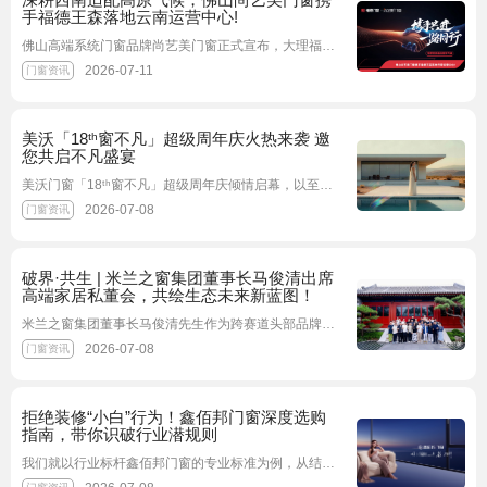
手福德王森落地云南运营中心!
佛山高端系统门窗品牌尚艺美门窗正式宣布，大理福德室内外配套有限公司正式入驻尚艺美门窗
2026-07-11
门窗资讯
美沃「18ᵗʰ窗不凡」超级周年庆火热来袭 邀
您共启不凡盛宴
美沃门窗「18ᵗʰ窗不凡」超级周年庆倾情启幕，以至臻诚意，致敬千万家庭长久信赖。全系产品感恩让利，多重福利同步上线，一站式焕新品质好窗，共启不凡盛宴
2026-07-08
门窗资讯
破界·共生 | 米兰之窗集团董事长马俊清出席
高端家居私董会，共绘生态未来新蓝图！
米兰之窗集团董事长马俊清先生作为跨赛道头部品牌代表受邀出席，与来自高端定制、成品家具、电器、供应链等领域的数十位行业巨擘，共同探讨高端家居的生态协同发展之路
2026-07-08
门窗资讯
拒绝装修“小白”行为！鑫佰邦门窗深度选购
指南，带你识破行业潜规则
我们就以行业标杆鑫佰邦门窗的专业标准为例，从结构硬核度、功能适配度、风格统一性以及服务闭环四个维度，为您深度剖析如何选对门窗，避开那些隐形的“坑”