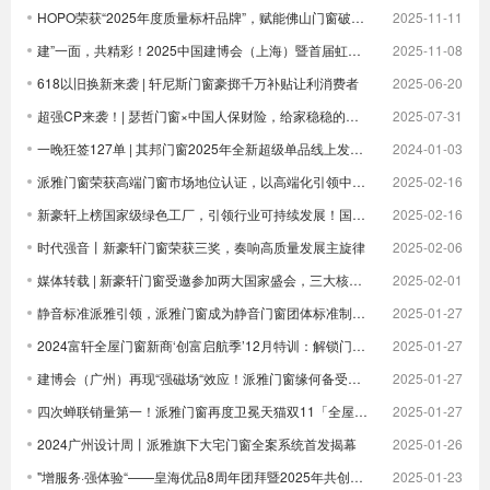
HOPO荣获“2025年度质量标杆品牌”，赋能佛山门窗破卷立新
2025-11-11
建”一面，共精彩！2025中国建博会（上海）暨首届虹桥设计周顺利收官！
2025-11-08
618以旧换新来袭 | 轩尼斯门窗豪掷千万补贴让利消费者
2025-06-20
超强CP来袭！| 瑟哲门窗×中国人保财险，给家稳稳的安全感
2025-07-31
一晚狂签127单 | 其邦门窗2025年全新超级单品线上发布圆满成功
2024-01-03
派雅门窗荣获高端门窗市场地位认证，以高端化引领中国门窗新未来| 倒计时
2025-02-16
新豪轩上榜国家级绿色工厂，引领行业可持续发展！国家级荣誉 1！
2025-02-16
时代强音丨新豪轩门窗荣获三奖，奏响高质量发展主旋律
2025-02-06
媒体转载 | 新豪轩门窗受邀参加两大国家盛会，三大核心优势驱动企业发展
2025-02-01
静音标准派雅引领，派雅门窗成为静音门窗团体标准制定者
2025-01-27
2024富轩全屋门窗新商‘创富启航季’12月特训：解锁门窗界新航海图，共铸辉煌未来篇章
2025-01-27
建博会（广州）再现“强磁场“效应！派雅门窗缘何备受青睐？
2025-01-27
四次蝉联销量第一！派雅门窗再度卫冕天猫双11「全屋定制窗类目全周期热销第一」
2025-01-27
2024广州设计周丨派雅旗下大宅门窗全案系统首发揭幕
2025-01-26
"增服务·强体验“——皇海优品8周年团拜暨2025年共创大会圆满举行
2025-01-23