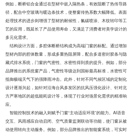
例如，断桥铝合金通过在型材中嵌入隔热条，有效阻断了热传导路
径，配合中空玻璃与暖边条技术，使整窗传热系数大幅降低。表面
处理技术的进步则增强了型材的耐候性，氟碳喷涂、木纹转印等工
艺的应用，既延长了产品使用寿命，又满足了消费者对美学设计的
多元化需求。
结构设计方面，多腔体断桥结构成为高端门窗的标配。通过增加
型材内部的腔体数量，形成多重热阻屏障，配合多道密封胶条与隐
藏式排水系统，门窗的气密性、水密性得到质的提升。例如，部分
品牌推出的系统窗产品，气密性等级达到国标最高标准，水密性可
抵御极端天气下的强降雨冲击。此外，针对不同气候区域的定制化
设计逐渐兴起，如针对沿海台风多发区的抗风压强化设计、针对北
方严寒地区的超低能耗设计等，体现了行业对场景化需求的精准响
应。
智能控制技术的融入则赋予门窗“主动适应环境”的能力。AI语音
交互、风雨感应自动启闭、空气质量监测联动等功能，使门窗从被
动使用转向主动服务。例如，部分品牌推出的智能窗系统，可实时