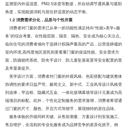
监测室内外温湿度、PM2.5浓度等数据，并自动调节通风量与遮阳
角度，实现能源消耗与居住舒适度的动态平衡。
1.2 消费需求分化，品质与个性并重
消费者对门窗的需求已从单一的功能性满足转向“性能+美学+服
务”的综合考量。在性能层面，隔音、隔热、安全成为核心关注点。
临街住宅的消费者倾向于选择计权隔声量高的产品，以营造静谧的
室内环境;高纬度地区居民则更看重门窗的保温性能。安全需求方
面，防撬锁闭系统、防夹手设计、防儿童坠落装置等安全配置的普
及率显著提升。
美学设计方面，消费者对门窗的外观风格、色彩搭配与建筑整体
协调性的要求日益严苛。极简主义、新中式、工业风等设计风格受
到追捧，窄边框、隐藏式五金、一体化玻璃幕墙等设计元素成为高
端项目的标配。此外，个性化定制服务的需求激增，消费者希望通
过门窗的尺寸、颜色、开启方式等细节，展现独特的居住品味。
服务体验的升级同样关键。从售前测量、方案设计到安装施工、
售后维护，全流程的专业化服务成为品牌竞争的差异化抓手。例