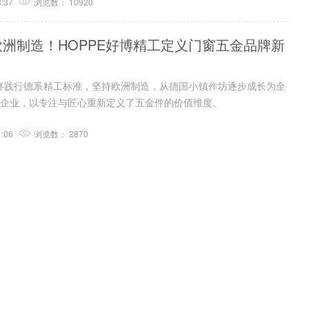
3:37
浏览数：
10920
欧洲制造！HOPPE好博精工定义门窗五金品牌新
始终践行德系精工标准，坚持欧洲制造，从德国小镇作坊逐步成长为全
企业，以专注与匠心重新定义了五金件的价值维度。
1:06
浏览数：
2870