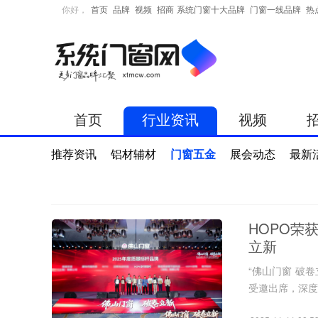
你好，
首页
品牌
视频
招商
系统门窗十大品牌
门窗一线品牌
热
首页
行业资讯
视频
推荐资讯
铝材辅材
门窗五金
展会动态
最新
HOPO荣
立新
“佛山门窗 破
受邀出席，深度