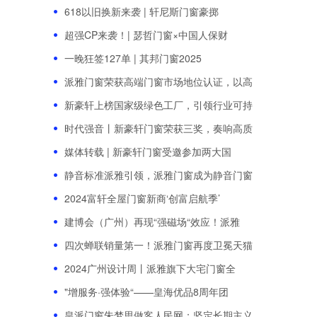
618以旧换新来袭 | 轩尼斯门窗豪掷
超强CP来袭！| 瑟哲门窗×中国人保财
一晚狂签127单 | 其邦门窗2025
派雅门窗荣获高端门窗市场地位认证，以高
新豪轩上榜国家级绿色工厂，引领行业可持
时代强音丨新豪轩门窗荣获三奖，奏响高质
媒体转载 | 新豪轩门窗受邀参加两大国
静音标准派雅引领，派雅门窗成为静音门窗
2024富轩全屋门窗新商‘创富启航季’
建博会（广州）再现“强磁场“效应！派雅
四次蝉联销量第一！派雅门窗再度卫冕天猫
2024广州设计周丨派雅旗下大宅门窗全
"增服务·强体验“——皇海优品8周年团
皇派门窗朱梦思做客人民网：坚定长期主义