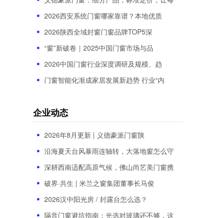
2026西安系统门窗哪家靠谱？本地优质
2026陕西全域封窗门窗品牌TOP5深
“窗”新破卷｜2025中国门窗市场与品
2026中国门窗行业深度调研及规模、趋
门窗智能化渐成家居发展新趋势 行业“内
企业动态
2026年8月更新 | 义德豪派门窗陕
沿海夏天台风暴雨连轴转，大落地窗怎么守
深耕西南适配高原气候，佛山尚艺美门窗携
破界·共生 | 米兰之窗集团董事长马俊
2026汉中阳光房 / 封露台怎么选？
隔音门窗避坑指南：光选对玻璃还不够，这