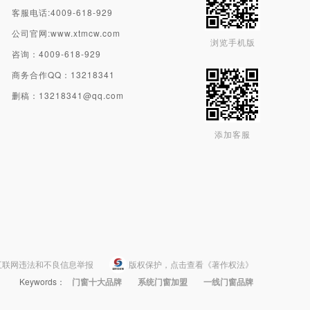
客服电话:4009-618-929
公司官网:www.xtmcw.com
浏览手机版
咨询：4009-618-929
商务合作QQ：13218341
删稿：13218341@qq.com
添加客服
互联网违法和不良信息举报
版权保护，点击查看《著作权法》
Keywords：
门窗十大品牌
系统门窗加盟
一线门窗品牌